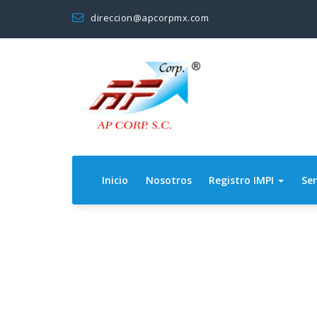
Saltar
direccion@apcorpmx.com
al
contenido
Inicio
Nosotros
Registro IMPI
Ser